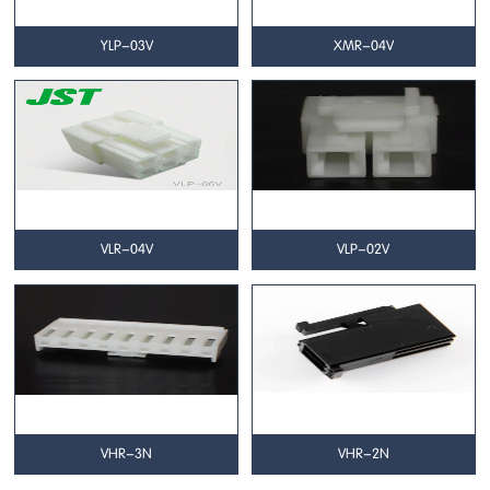
YLP-03V
XMR-04V
VLR-04V
VLP-02V
VHR-3N
VHR-2N