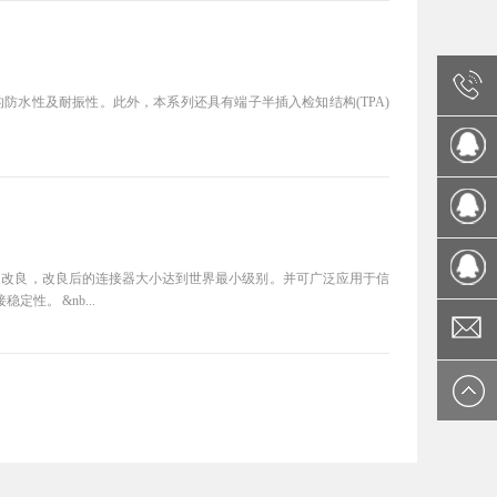
防水性及耐振性。此外，本系列还具有端子半插入检知结构(TPA)
0086 512
5033
4290107
6625
1066510
了改良，改良后的连接器大小达到世界最小级别。并可广泛应用于信
性。 &nb...
1342167
ksafdz@