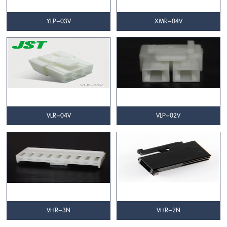
YLP-03V
XMR-04V
VLR-04V
VLP-02V
VHR-3N
VHR-2N